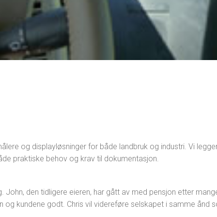
ålere og displayløsninger for både landbruk og industri. Vi legger
åde praktiske behov og krav til dokumentasjon.
g. John, den tidligere eieren, har gått av med pensjon etter mange
og kundene godt. Chris vil videreføre selskapet i samme ånd so