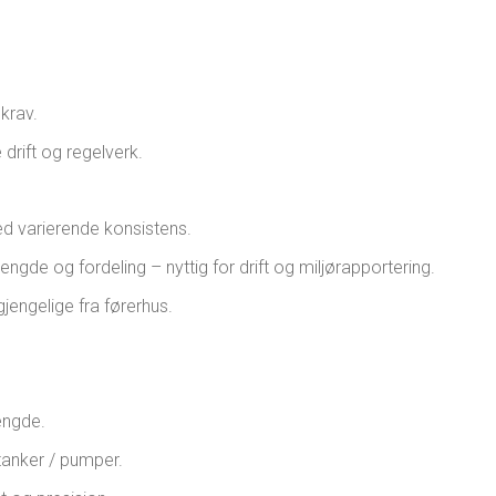
.
krav.
drift og regelverk.
ed varierende konsistens.
gde og fordeling – nyttig for drift og miljørapportering.
gjengelige fra førerhus.
engde.
anker / pumper.