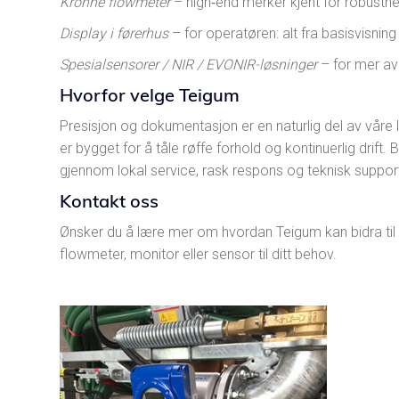
Krohne flowmeter
– high‐end merker kjent for robusthe
Display i førerhus
– for operatøren: alt fra basisvisning t
Spesialsensorer / NIR / EVONIR-løsninger
– for mer av
Hvorfor velge Teigum
Presisjon og dokumentasjon er en naturlig del av våre 
er bygget for å tåle røffe forhold og kontinuerlig drift. B
gjennom lokal service, rask respons og teknisk support
Kontakt oss
Ønsker du å lære mer om hvordan Teigum kan bidra til bed
flowmeter, monitor eller sensor til ditt behov.