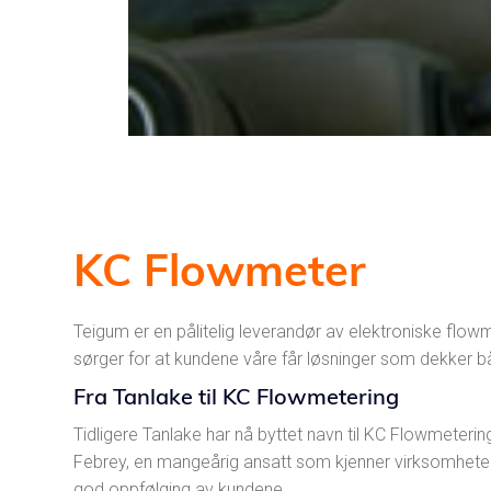
KC Flowmeter
Teigum er en pålitelig leverandør av elektroniske flowm
sørger for at kundene våre får løsninger som dekker b
Fra Tanlake til KC Flowmetering
Tidligere Tanlake har nå byttet navn til KC Flowmeterin
Febrey, en mangeårig ansatt som kjenner virksomheten 
god oppfølging av kundene.