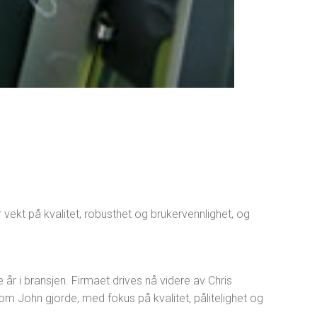
 vekt på kvalitet, robusthet og brukervennlighet, og
 år i bransjen. Firmaet drives nå videre av Chris
m John gjorde, med fokus på kvalitet, pålitelighet og