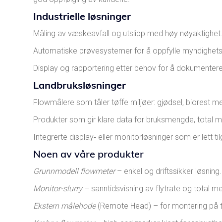
Industrielle løsninger
Måling av væskeavfall og utslipp med høy nøyaktighet
Automatiske prøve­systemer for å oppfylle myndighets
Display og rapportering etter behov for å dokumentere 
Landbruksløsninger
Flowmålere som tåler tøffe miljøer: gjødsel, biorest m
Produkter som gir klare data for bruksmengde, total men
Integrerte display‐ eller monitorløsninger som er lett til
Noen av våre produkter
Grunnmodell flowmeter
– enkel og driftssikker løsning.
Monitor-slurry
– sanntidsvisning av flytrate og total m
Ekstern målehode
(Remote Head) – for montering på t