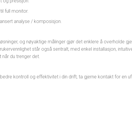
t og presisjon.
il full monitor.
ansert analyse / komposisjon.
løsninger, og nøyaktige målinger gjør det enklere å overholde g
rukervennlighet står også sentralt, med enkel installasjon, intuitive
 når du trenger det.
re kontroll og effektivitet i din drift, ta gjerne kontakt for en u