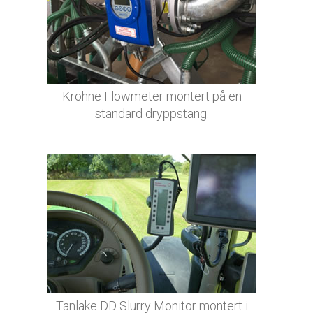
Krohne Flowmeter montert på en
standard dryppstang.
Tanlake DD Slurry Monitor montert i